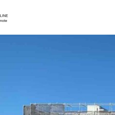
LINE
note