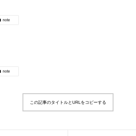
note
note
この記事のタイトルとURLをコピーする