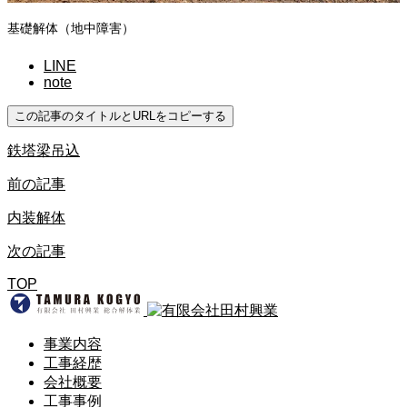
基礎解体（地中障害）
LINE
note
この記事のタイトルとURLをコピーする
鉄塔梁吊込
前の記事
内装解体
次の記事
TOP
事業内容
工事経歴
会社概要
工事事例